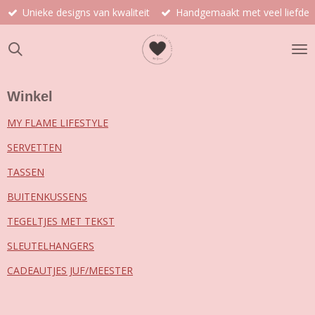
Unieke designs van kwaliteit
Handgemaakt met veel liefde
Ga
direct
naar
de
hoofdinhoud
Winkel
MY FLAME LIFESTYLE
SERVETTEN
TASSEN
BUITENKUSSENS
TEGELTJES MET TEKST
SLEUTELHANGERS
CADEAUTJES JUF/MEESTER