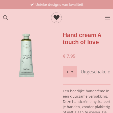
Unieke designs van kwaliteit
Ga
direct
naar
de
hoofdinhoud
Hand cream A
touch of love
€ 7,95
Uitgeschakeld
Een heerlijke handcrème in
een duurzame verpakking.
Deze handcrème hydrateert
je handen, zonder plakkerig
of vettig aan te voelen. De