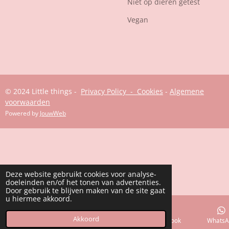
Niet op dieren getest
Vegan
© 2024 Little things -
Privacy Policy - Cookies
-
Algemene
voorwaarden
Powered by
JouwWeb
Deze website gebruikt cookies voor analyse-
doeleinden en/of het tonen van advertenties.
Door gebruik te blijven maken van de site gaat
u hiermee akkoord.
Akkoord
E-mailadres
Telefoonnummer
Facebook
WhatsA