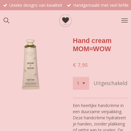
Unieke designs van kwaliteit
Handgemaakt met veel liefde
Ga
direct
naar
de
hoofdinhoud
Hand cream
MOM=WOW
€ 7,95
Uitgeschakeld
Een heerlijke handcrème in
een duurzame verpakking.
Deze handcrème hydrateert
je handen, zonder plakkerig
of vettig aan te voelen. De