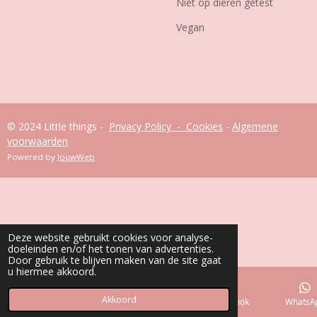
Niet op dieren getest
Vegan
© 2024 Little things -
Privacy Policy - Cookies
-
Algemene
voorwaarden
Powered by
JouwWeb
Deze website gebruikt cookies voor analyse-
doeleinden en/of het tonen van advertenties.
Door gebruik te blijven maken van de site gaat
u hiermee akkoord.
Akkoord
E-mailadres
Telefoonnummer
Facebook
WhatsA