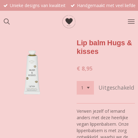
Unieke designs van kwaliteit
Handgemaakt met veel liefde
Ga
direct
naar
de
hoofdinhoud
Lip balm Hugs &
kisses
€ 8,95
Uitgeschakeld
Verwen jezelf of iemand
anders met deze heerlijke
vegan lippenbalsem. Onze
lippenbalsem is met zorg
ontwikkeld, waarbij we de