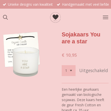
Unieke designs van kwaliteit
Handgemaakt met veel liefde
Ga
direct
naar
de
hoofdinhoud
Sojakaars You
are a star
€ 10,95
Uitgeschakeld
Een heerlijke geurkaars
gemaakt van biologische
sojawas. Deze kaars heeft
de geur Fresh Cotton en
brandt ca. 35 uur.