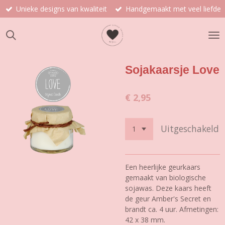
Unieke designs van kwaliteit
Handgemaakt met veel liefde
Ga
direct
naar
de
hoofdinhoud
Sojakaarsje Love
€ 2,95
Uitgeschakeld
Een heerlijke geurkaars
gemaakt van biologische
sojawas. Deze kaars heeft
de geur Amber's Secret en
brandt ca. 4 uur. Afmetingen:
42 x 38 mm.