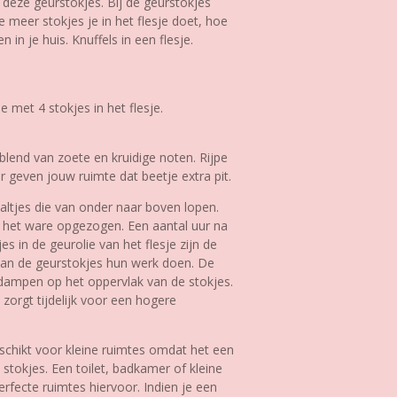
t deze geurstokjes. Bij de geurstokjes
 meer stokjes je in het flesje doet, hoe
 in je huis. Knuffels in een flesje.
 met 4 stokjes in het flesje.
 blend van zoete en kruidige noten. Rijpe
ar geven jouw ruimte dat beetje extra pit.
ltjes die van onder naar boven lopen.
s het ware opgezogen. Een aantal uur na
es in de geurolie van het flesje zijn de
aan de geurstokjes hun werk doen. De
rdampen op het oppervlak van de stokjes.
zorgt tijdelijk voor een hogere
schikt voor kleine ruimtes omdat het een
te stokjes. Een toilet, badkamer of kleine
erfecte ruimtes hiervoor. Indien je een