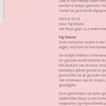
Laat je huis heerlijk ruiken me
worden 6 stokjes geleverd. Hoe
sterker de geur wordt afgegeven
Inhoud: 50 ml
Geur: Fig Deluxe
Het flesje gaat ca. 6 weken mee
Fig Deluxe
Deze exclusieve creatie is een
vijgen, oud hout en luxe kavia
De stokjes hebben ronde kanaa
De geurolie wordt hierdoor al
het plaatsen van de losse stokj
kanaaltjes geheel gevuld en g
geurstoffen uit de geurolie ve
Het omdraaien van de stokjes, 
geurafgifte.
Deze geurstokjes zijn beter ge
relatief klein flesje is met kor
slaapkamer zijn bijvoorbeeld p