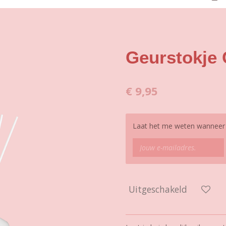
Geurstokje
€ 9,95
Laat het me weten wanneer d
Uitgeschakeld