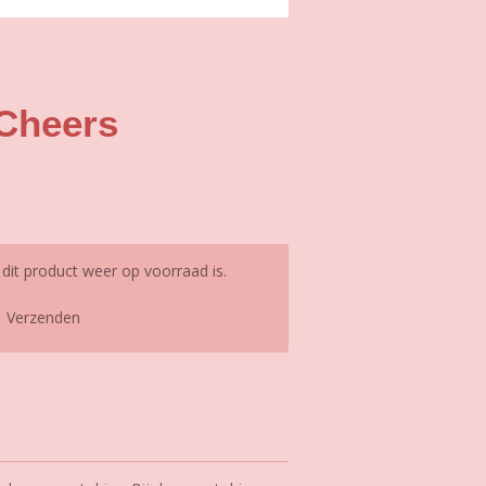
 Cheers
it product weer op voorraad is.
Verzenden