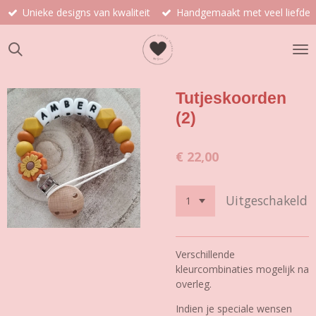
Unieke designs van kwaliteit
Handgemaakt met veel liefde
Ga
direct
naar
de
hoofdinhoud
Tutjeskoorden
(2)
€ 22,00
Uitgeschakeld
Verschillende
kleurcombinaties mogelijk na
overleg.
Indien je speciale wensen