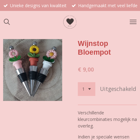
Unieke designs van kwaliteit
Handgemaakt met veel liefde
Ga
direct
naar
de
hoofdinhoud
Wijnstop
Bloempot
€ 9,00
Uitgeschakeld
Verschillende
kleurcombinaties mogelijk na
overleg.
Indien je speciale wensen