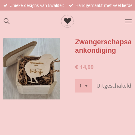
Unieke designs van kwaliteit
Handgemaakt met veel liefde
Ga
direct
naar
de
hoofdinhoud
Zwangerschapsa
ankondiging
€ 14,99
Uitgeschakeld