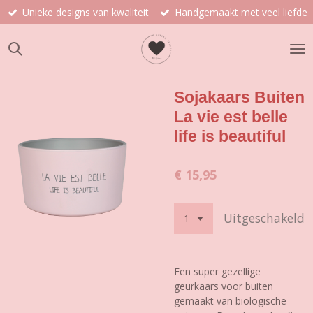
Unieke designs van kwaliteit
Handgemaakt met veel liefde
Ga
direct
naar
de
hoofdinhoud
Sojakaars Buiten
La vie est belle
life is beautiful
€ 15,95
Uitgeschakeld
Een super gezellige
geurkaars voor buiten
gemaakt van biologische