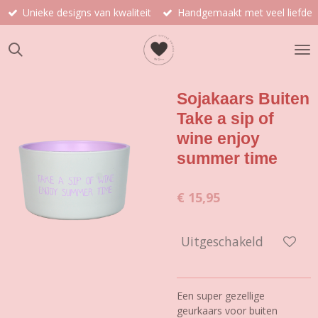
Unieke designs van kwaliteit
Handgemaakt met veel liefde
Ga
direct
naar
de
hoofdinhoud
Sojakaars Buiten
Take a sip of
wine enjoy
summer time
€ 15,95
Uitgeschakeld
Een super gezellige
geurkaars voor buiten