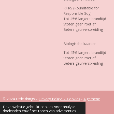
RTRS (Roundtable for
Responsible Soy)
Tot 45% langere brandtijd
Stoten geen roet af
Betere geurverspreiding
Biologische kaarsen
Tot 45% langere brandtijd
Stoten geen roet af
Betere geurverspreiding
© 2024 Little things -
Privacy Policy - Cookies
-
Algemene
voorwaarden
Deze website gebruikt cookies voor analyse-
Powered by
JouwWeb
doeleinden en/of het tonen van advertenties.