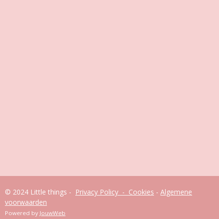
© 2024 Little things -
Privacy Policy - Cookies
-
Algemene
voorwaarden
Powered by
JouwWeb