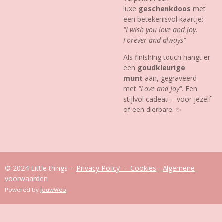
luxe
geschenkdoos
met
een betekenisvol kaartje:
"I wish you love and joy.
Forever and always"
Als finishing touch hangt er
een
goudkleurige
munt
aan, gegraveerd
met
"Love and Joy"
. Een
stijlvol cadeau – voor jezelf
of een dierbare. ✨
© 2024 Little things -
Privacy Policy - Cookies
-
Algemene
voorwaarden
Powered by
JouwWeb