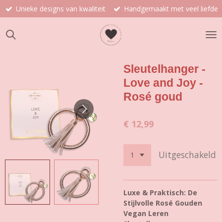
Unieke designs van kwaliteit
Handgemaakt met veel liefde
Ga
direct
naar
de
hoofdinhoud
Sleutelhanger -
Love and Joy -
Rosé goud
€ 12,99
Uitgeschakeld
Luxe & Praktisch: De
Stijlvolle Rosé Gouden
Vegan Leren