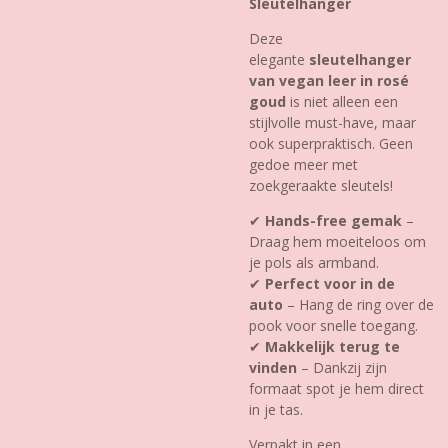
Sleutelhanger
Deze
elegante
sleutelhanger
van vegan leer in rosé
goud
is niet alleen een
stijlvolle must-have, maar
ook superpraktisch. Geen
gedoe meer met
zoekgeraakte sleutels!
✔
Hands-free gemak
–
Draag hem moeiteloos om
je pols als armband.
✔
Perfect voor in de
auto
– Hang de ring over de
pook voor snelle toegang.
✔
Makkelijk terug te
vinden
– Dankzij zijn
formaat spot je hem direct
in je tas.
Verpakt in een