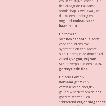
vrolijk en stijlvol cadeau. De
fles draagt de Italiaanse
boodschap
“Ciao Bella”
, wat
dit tot een prachtig en
origineel
cadeau voor
haar
maakt.
De formule
met
kokosnootolie
zorgt
voor een intensieve
hydratatie en een zachte
huid. Daarbij is de douchegel
volledig
vegan
,
vrij van
SLS
en verpakt in een
100%
gerecyclede fles
.
De geur
Lemon
Verbena
geeft een
verfrissend en energiek
gevoel – perfect om de dag
goed te starten. Een
schitterend
verjaardagscad