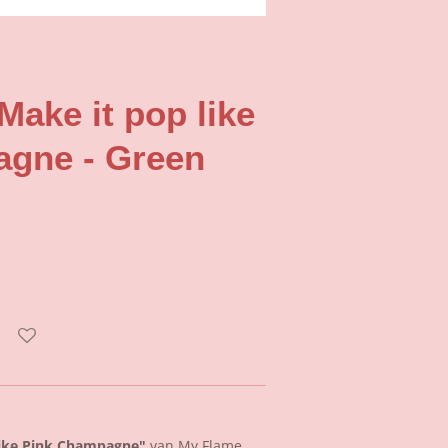
Make it pop like
agne - Green
Like Pink Champagne"
van My Flame