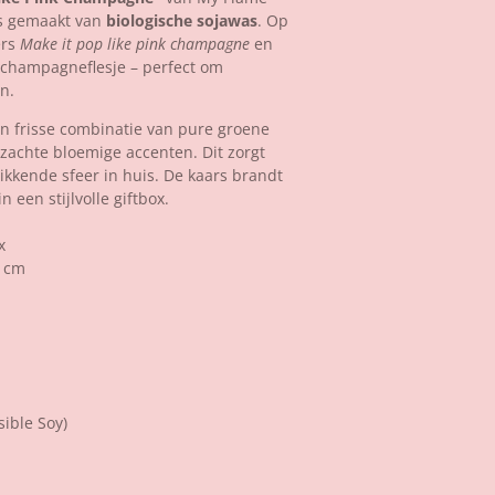
rs gemaakt van
biologische sojawas
. Op
ers
Make it pop like pink champagne
en
xchampagneflesje – perfect om
n.
en frisse combinatie van pure groene
zachte bloemige accenten. Dit zorgt
ikkende sfeer in huis. De kaars brandt
 een stijlvolle giftbox.
x
5 cm
ible Soy)