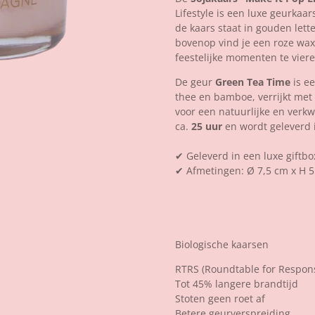
Lifestyle is een luxe geurkaa
de kaars staat in gouden lett
bovenop vind je een roze wa
feestelijke momenten te viere
De geur
Green Tea Time
is e
thee en bamboe, verrijkt met 
voor een natuurlijke en verkw
ca.
25 uur
en wordt geleverd in
✔ Geleverd in een luxe giftbo
✔ Afmetingen: Ø 7,5 cm x H 
Biologische kaarsen
RTRS (Roundtable for Respons
Tot 45% langere brandtijd
Stoten geen roet af
Betere geurverspreiding