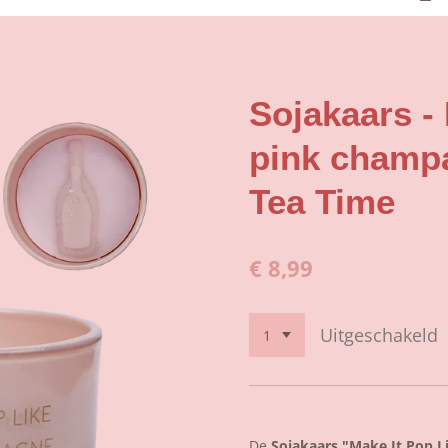
Sojakaars - 
pink champ
Tea Time
€ 8,99
Uitgeschakeld
De
Sojakaars "Make It Pop 